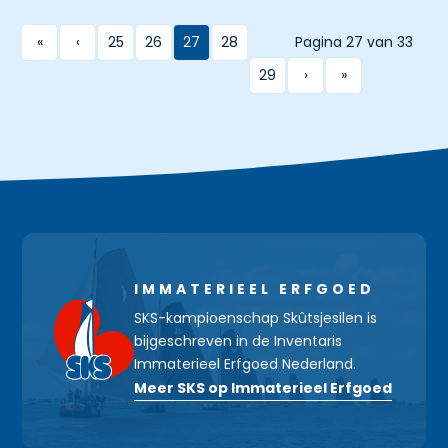
«
‹
25
26
27
28
Pagina 27 van 33
29
›
»
IMMATERIEEL ERFGOED
SKS-kampioenschap Skûtsjesilen is
bijgeschreven in de Inventaris
Immaterieel Erfgoed Nederland.
Meer SKS op Immaterieel Erfgoed