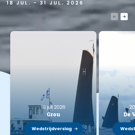
18 JUL. - 31 JUL. 2026
18 juli 2026
20
Grou
De 
Wedstrijdverslag
Wedst