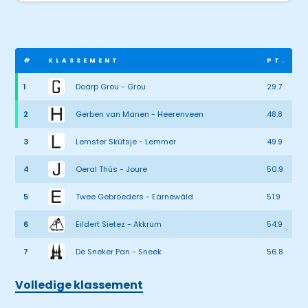
#
KLASSEMENT
PT.
1
Doarp Grou - Grou
29.7
2
Gerben van Manen - Heerenveen
48.8
3
Lemster Skûtsje - Lemmer
49.9
4
Oeral Thús - Joure
50.9
5
Twee Gebroeders - Earnewâld
51.9
6
Eildert Sietez - Akkrum
54.9
7
De Sneker Pan - Sneek
56.8
Volledige klassement