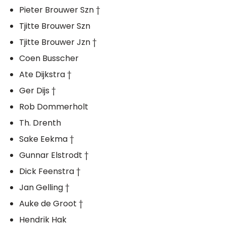
Pieter Brouwer Szn †
Tjitte Brouwer Szn
Tjitte Brouwer Jzn †
Coen Busscher
Ate Dijkstra †
Ger Dijs †
Rob Dommerholt
Th. Drenth
Sake Eekma †
Gunnar Elstrodt †
Dick Feenstra †
Jan Gelling †
Auke de Groot †
Hendrik Hak