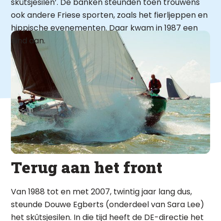
skûtsjesilen’. De banken steunden toen trouwens
ook andere Friese sporten, zoals het fierljeppen en
hippische evenementen. Daar kwam in 1987 een
eind aan.
Terug aan het front
Van 1988 tot en met 2007, twintig jaar lang dus,
steunde Douwe Egberts (onderdeel van Sara Lee)
het skûtsjesilen. In die tijd heeft de DE-directie het