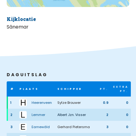
Kijklocatie
Sânemar
DAGUITSLAG
EXTRA
#
PLAATS
SCHIPPER
PT.
PT.
1
Heerenveen
Sytze Brouwer
0.9
0
2
Lemmer
Albert Jzn. Visser
2
0
3
Earnewâld
Gerhard Pietersma
3
0