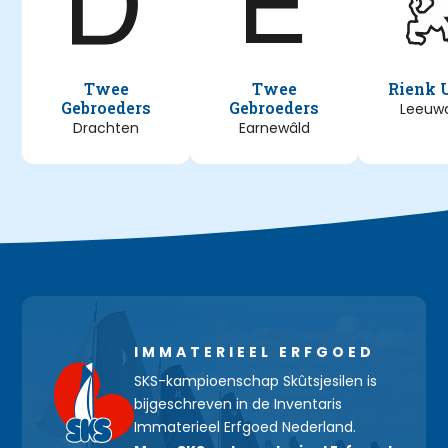
Twee
Twee
Rienk 
Gebroeders
Gebroeders
Leeuw
Drachten
Earnewâld
IMMATERIEEL ERFGOED
SKS-kampioenschap Skûtsjesilen is
bijgeschreven in de Inventaris
Immaterieel Erfgoed Nederland.