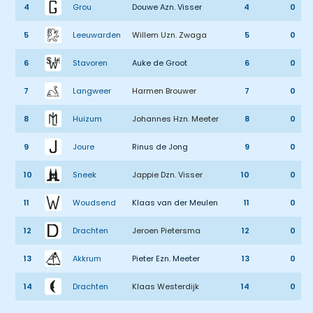
4
Grou
Douwe Azn. Visser
4
0
5
Leeuwarden
Willem Uzn. Zwaga
5
0
6
Stavoren
Auke de Groot
6
0
7
Langweer
Harmen Brouwer
7
0
8
Huizum
Johannes Hzn. Meeter
8
0
9
Joure
Rinus de Jong
9
0
10
Sneek
Jappie Dzn. Visser
10
0
11
Woudsend
Klaas van der Meulen
11
0
12
Drachten
Jeroen Pietersma
12
0
13
Akkrum
Pieter Ezn. Meeter
13
0
14
Drachten
Klaas Westerdijk
14
0