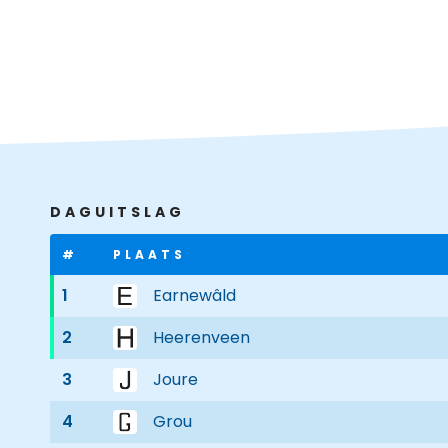
DAGUITSLAG
#
PLAATS
1
Earnewâld
2
Heerenveen
3
Joure
4
Grou