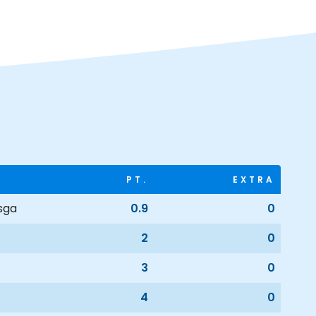
PT.
EXTRA
sga
0.9
0
2
0
3
0
4
0