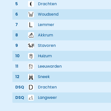
5
Drachten
6
Woudsend
7
Lemmer
8
Akkrum
9
Stavoren
10
Huizum
11
Leeuwarden
12
Sneek
DSQ
Drachten
DSQ
Langweer