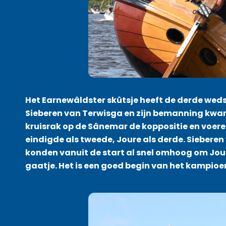
Het Earnewâldster skûtsje heeft de derde we
Sieberen van Terwisga en zijn bemanning kwame
kruisrak op de Sânemar de koppositie en voer
eindigde als tweede, Joure als derde. Sieberen 
konden vanuit de start al snel omhoog om Jour
gaatje. Het is een goed begin van het kampioe