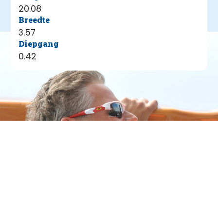
20.08
Breedte
3.57
Diepgang
0.42