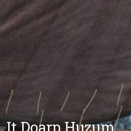
It Doarp Huzum