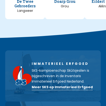
De Twee
Doarp Grou
Eildert
Gebroeders
Grou
Akk
Langweer
IMMATERIEEL ERFGOED
SKS-kampioenschap Skûtsjesilen is
bijgeschreven in de Inventaris
Immaterieel Erfgoed Nederland.
Meer SKS op Immaterieel Erfgoed