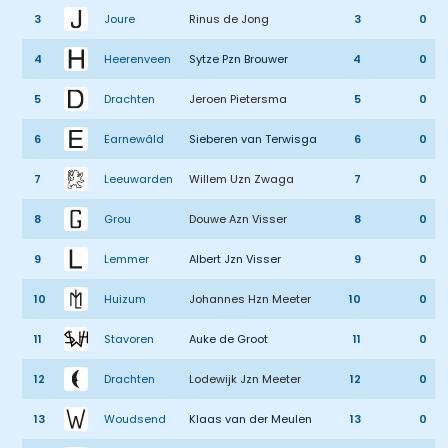
3
Joure
Rinus de Jong
3
0
4
Heerenveen
Sytze Pzn Brouwer
4
0
5
Drachten
Jeroen Pietersma
5
0
6
Earnewâld
Sieberen van Terwisga
6
0
7
Leeuwarden
Willem Uzn Zwaga
7
0
8
Grou
Douwe Azn Visser
8
0
9
Lemmer
Albert Jzn Visser
9
0
10
Huizum
Johannes Hzn Meeter
10
0
11
Stavoren
Auke de Groot
11
0
12
Drachten
Lodewijk Jzn Meeter
12
0
13
Woudsend
Klaas van der Meulen
13
0