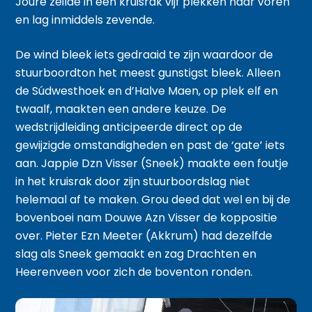
Joure zeilde in één kruisrak vijf plekken naar voren
en lag inmiddels zevende.
De wind bleek iets gedraaid te zijn waardoor de
stuurboordton het meest gunstigst bleek. Alleen
de Súdwesthoek en d’Halve Maen, op plek elf en
twaalf, maakten een andere keuze. De
wedstrijdleiding anticipeerde direct op de
gewijzigde omstandigheden en past de ‘gate’ iets
aan. Jappie Dzn Visser (Sneek) maakte een foutje
in het kruisrak door zijn stuurboordslag niet
helemaal af te maken. Grou deed dat wel en bij de
bovenboei nam Douwe Azn Visser de koppositie
over. Pieter Ezn Meeter (Akkrum) had dezelfde
slag als Sneek gemaakt en zag Drachten en
Heerenveen voor zich de boventon ronden.