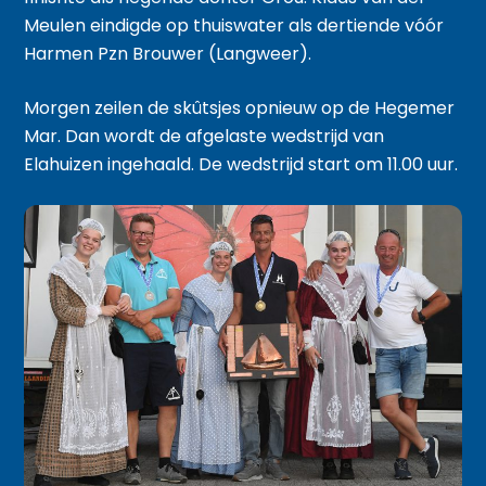
Meulen eindigde op thuiswater als dertiende vóór
Harmen Pzn Brouwer (Langweer).
Morgen zeilen de skûtsjes opnieuw op de Hegemer
Mar. Dan wordt de afgelaste wedstrijd van
Elahuizen ingehaald. De wedstrijd start om 11.00 uur.