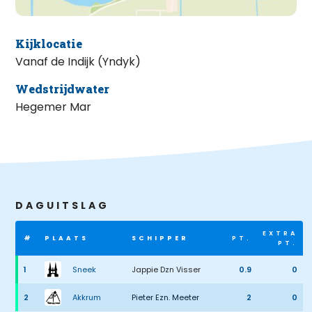
Kijklocatie
Vanaf de Indijk (Yndyk)
Wedstrijdwater
Hegemer Mar
DAGUITSLAG
EXTRA
#
PLAATS
SCHIPPER
PT.
PT.
1
Sneek
Jappie Dzn Visser
0.9
0
2
Akkrum
Pieter Ezn. Meeter
2
0