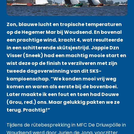
Zon, blauwe lucht en tropische temperaturen
op de Hegemer Mar bij Woudsend. En bovenal
een prachtige wind, kracht 4, wat resulteerde
in een schitterende skûtsjestrijd. Jappie Dzn
Visser (Sneek) had een machtig mooie start en
wist deze op de finish te verzilveren met zijn
tweede dagoverwinning van dit SKS-
kampioenschap. “We konden mooi vrij weg
komen en waren als eerste bij de bovenboei.
Later maakte ik een fout en toen had Douwe
(Grou, red.) ons. Maar gelukkig pakten we ze
terug. Prachtig!”
Tijdens de rûtebesprekking in MFC De Driuwpôlle in
Woudsend werd door Jurjen de Jong, voorzitter