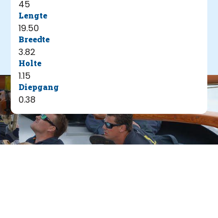
45
Lengte
19.50
Breedte
3.82
Holte
1.15
Diepgang
0.38