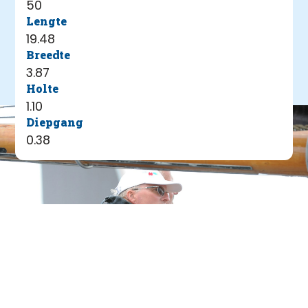
50
Lengte
19.48
Breedte
3.87
Holte
1.10
Diepgang
0.38